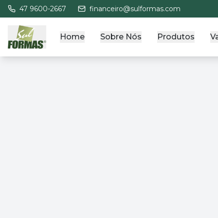
47 9600-2667
financeiro@sulformas.com
Home
Sobre Nós
Produtos
V