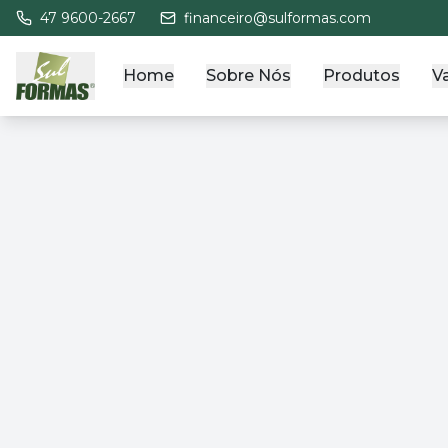
47 9600-2667
financeiro@sulformas.com
Home
Sobre Nós
Produtos
V